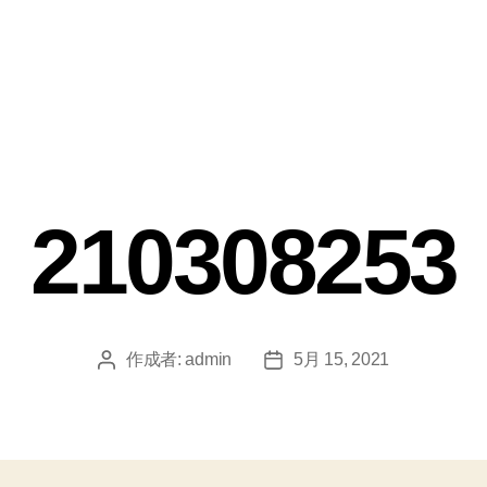
210308253
作成者:
admin
5月 15, 2021
投
投
稿
稿
者
日