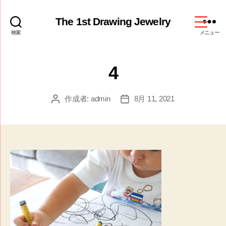
The 1st Drawing Jewelry
検索
メニュー
4
作成者:
admin
8月 11, 2021
投
投
稿
稿
者
日