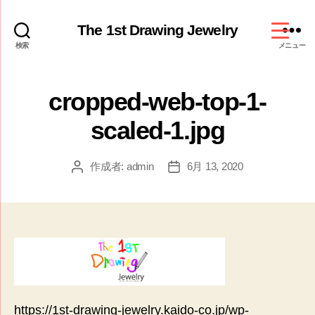
The 1st Drawing Jewelry
検索
メニュー
cropped-web-top-1-
scaled-1.jpg
作成者:
admin
6月 13, 2020
投
投
稿
稿
者
日
https://1st-drawing-jewelry.kaido-co.jp/wp-