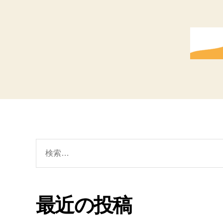
検
索
対
象:
最近の投稿