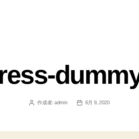
ress-dummy
作成者:
admin
6月 9, 2020
投
投
稿
稿
者
日