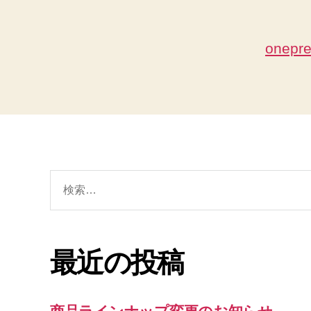
onepr
検
索
対
象:
最近の投稿